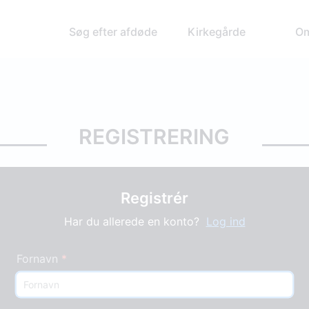
Søg efter afdøde
Kirkegårde
Om
REGISTRERING
Registrér
Har du allerede en konto?
Log ind
Fornavn